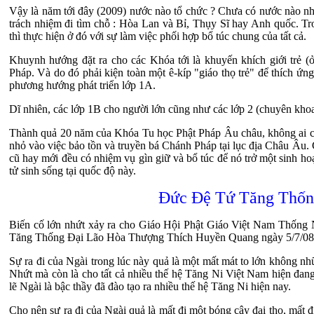
Vậy là năm tới đây (2009) nước nào tổ chức ? Chưa có nước nào n
trách nhiệm đi tìm chỗ : Hòa Lan và Bỉ, Thụy Sĩ hay Anh quốc. Tro
thì thực hiện ở đó với sự làm việc phối hợp bổ túc chung của tất cả.
Khuynh hướng đặt ra cho các Khóa tới là khuyến khích giới trẻ (
Pháp. Và do đó phải kiện toàn một ê-kíp "giáo thọ trẻ" để thích ứn
phương hướng phát triển lớp 1A.
Dĩ nhiên, các lớp 1B cho người lớn cũng như các lớp 2 (chuyên khoa
Thành quả 20 năm của Khóa Tu học Phật Pháp Âu châu, không ai c
nhỏ vào việc bảo tồn và truyền bá Chánh Pháp tại lục địa Châu Âu. Cho
cũ hay mới đều có nhiệm vụ gìn giữ và bổ túc để nó trở một sinh hoạ
tử sinh sống tại quốc độ này.
Đức Đệ Tứ Tăng Thống
Biến cố lớn nhứt xảy ra cho Giáo Hội Phật Giáo Việt Nam Thống N
Tăng Thống Đại Lão Hòa Thượng Thích Huyền Quang ngày 5/7/08 (t
Sự ra đi của Ngài trong lúc này quả là một mất mát to lớn không 
Nhứt mà còn là cho tất cả nhiều thế hệ Tăng Ni Việt Nam hiện đan
lẽ Ngài là bậc thầy đã đào tạo ra nhiều thế hệ Tăng Ni hiện nay.
Cho nên sự ra đi của Ngài quả là mất đi một bóng cây đại thọ, mất đ