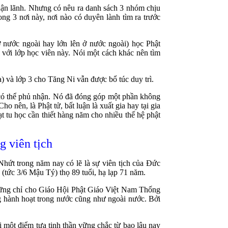
hận lãnh. Nhưng có nêu ra danh sách 3 nhóm chịu
ng 3 nơi này, nơi nào có duyên lành tìm ra trước
ở nước ngoài hay lớn lên ở nước ngoài) học Phật
g với lớp học viên này. Nói một cách khác nên tìm
) và lớp 3 cho Tăng Ni vẫn được bổ túc duy trì.
ó thể phủ nhận. Nó đã đóng góp một phần không
 nên, là Phật tử, bất luận là xuất gia hay tại gia
t tu học cần thiết hàng năm cho nhiều thế hệ phật
 viên tịch
hứt trong năm nay có lẽ là sự viên tịch của Đức
ức 3/6 Mậu Tý) thọ 89 tuổi, hạ lạp 71 năm.
những chỉ cho Giáo Hội Phật Giáo Việt Nam Thống
g hành hoạt trong nước cũng như ngoài nước. Bởi
i một điểm tựa tinh thần vững chắc từ bao lâu nay