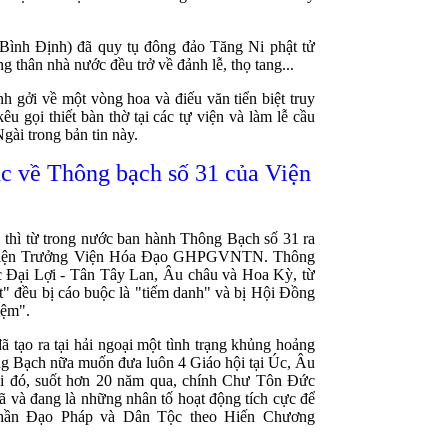
Bình Định) đã quy tụ đông đảo Tăng Ni phật tử
 thân nhà nước đều trở về đảnh lễ, thọ tang...
gởi về một vòng hoa và điếu văn tiển biệt truy
 gọi thiết bàn thờ tại các tự viện và làm lễ cầu
gài trong bản tin này.
c về Thông bạch số 31 của Viện
thì từ trong nước ban hành Thông Bạch số 31 ra
 Viện Trưởng Viện Hóa Đạo GHPGVNTN. Thông
 Đại Lợi - Tân Tây Lan, Âu châu và Hoa Kỳ, từ
 đều bị cáo buộc là "tiếm danh" và bị Hội Đồng
iệm".
 tạo ra tại hải ngoại một tình trạng khủng hoảng
ng Bạch nữa muốn đưa luôn 4 Giáo hội tại Úc, Âu
hi đó, suốt hơn 20 năm qua, chính Chư Tôn Đức
đã và đang là những nhân tố hoạt động tích cực để
 thần Đạo Pháp và Dân Tộc theo Hiến Chương