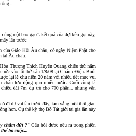
rống :
cúng một bao gạo". kết quả của đợt kêu gọi này,
mấy lần trước.
ên của Giáo Hội Âu châu, có ngày Niệm Phật cho
 tại Âu châu.
 Hòa Thượng Thích Huyền Quang chiều thứ năm
hức vào tối thứ sáu 1/8/08 tại Chánh Điện. Buổi
ợc lại lễ chu niên 20 năm với nhiều tiết mục vui
Âu châu lưu động qua nhiều nước. Cuối cùng là
ó chiều dài 7m, dự trù cho 700 phần... nhưng vẫn
 đi dự vài lần trước đây, tạm vắng một thời gian
đông hơn. Cụ thể kỳ thọ Bồ Tát giới tại gia lần này
ây chấm dứt ?"
Câu hỏi được nêu ra trong phiên
 thể bỏ cuộc...