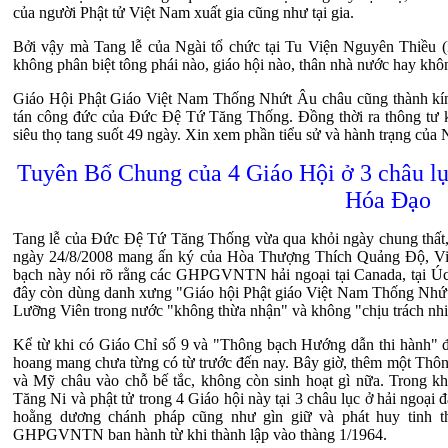
của người Phật tử Việt Nam xuất gia cũng như tại gia.
Bởi vậy mà Tang lễ của Ngài tổ chức tại Tu Viện Nguyên Thiều (
không phân biệt tông phái nào, giáo hội nào, thân nhà nước hay không
Giáo Hội Phật Giáo Việt Nam Thống Nhứt Âu châu cũng thành kính 
tán công đức của Đức Đệ Tứ Tăng Thống. Đồng thời ra thông tư kêu
siêu thọ tang suốt 49 ngày. Xin xem phần tiểu sử và hành trạng của N
Tuyên Bố Chung của 4 Giáo Hội ở 3 châu lụ
Hóa Đạo
Tang lễ của Đức Đệ Tứ Tăng Thống vừa qua khỏi ngày chung thất, 
ngày 24/8/2008 mang ấn ký của Hòa Thượng Thích Quảng Độ,
bạch này nói rõ rằng các GHPGVNTN hải ngoại tại Canada, tại Úc
đây còn dùng danh xưng "Giáo hội Phật giáo Việt Nam Thống Nhứt"
Lưỡng Viên trong nước "không thừa nhận" và không "chịu trách nh
Kể từ khi có Giáo Chỉ số 9 và "Thông bạch Hướng dẫn thi hành" đã
hoang mang chưa từng có từ trước đến nay. Bây giờ, thêm một Thô
và Mỹ châu vào chỗ bế tắc, không còn sinh hoạt gì nữa. Trong k
Tăng Ni và phật tử trong 4 Giáo hội này tại 3 châu lục ở hải ngoại 
hoằng dương chánh pháp cũng như gìn giữ và phát huy tinh
GHPGVNTN ban hành từ khi thành lập vào thàng 1/1964.