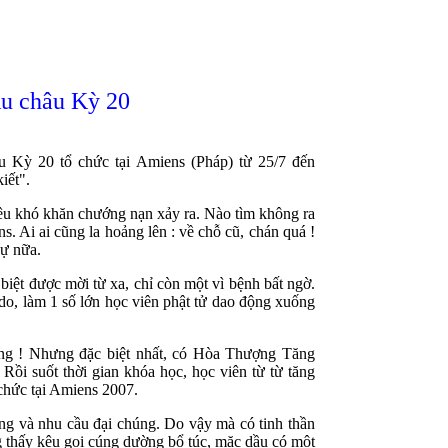
u châu Kỳ 20
 Kỳ 20 tổ chức tại Amiens (Pháp) từ 25/7 đến
iết".
iêu khó khăn chướng nạn xảy ra. Nào tìm không ra
s. Ai ai cũng la hoảng lên : về chỗ cũ, chán quá !
dự nữa.
biệt được mời từ xa, chỉ còn một vì bệnh bất ngờ.
do, làm 1 số lớn học viên phật tử dao động xuống
ộng ! Nhưng đặc biệt nhất, có Hòa Thượng Tăng
ồi suốt thời gian khóa học, học viên từ từ tăng
chức tại Amiens 2007.
ng và nhu cầu đại chúng. Do vậy mà có tinh thần
g thấy kêu gọi cúng dường bổ túc, mặc dầu có một