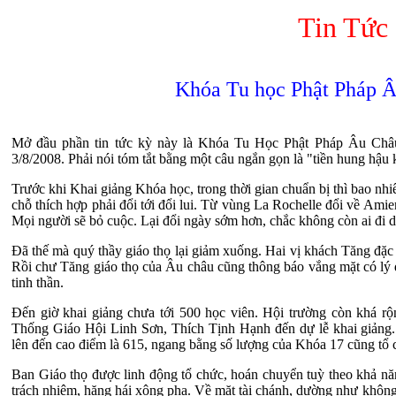
Tin Tức
Khóa Tu học Phật Pháp Â
Mở đầu phần tin tức kỳ này là Khóa Tu Học Phật Pháp Âu Châu
3/8/2008. Phải nói tóm tắt bằng một câu ngắn gọn là "tiền hung hậu k
Trước khi Khai giảng Khóa học, trong thời gian chuẩn bị thì bao nh
chỗ thích hợp phải đổi tới đổi lui. Từ vùng La Rochelle đổi về Amien
Mọi người sẽ bỏ cuộc. Lại đổi ngày sớm hơn, chắc không còn ai đi 
Đã thế mà quý thầy giáo thọ lại giảm xuống. Hai vị khách Tăng đặc 
Rồi chư Tăng giáo thọ của Âu châu cũng thông báo vắng mặt có lý 
tinh thần.
Đến giờ khai giảng chưa tới 500 học viên. Hội trường còn khá r
Thống Giáo Hội Linh Sơn, Thích Tịnh Hạnh đến dự lễ khai giảng. R
lên đến cao điểm là 615, ngang bằng số lượng của Khóa 17 cũng tổ 
Ban Giáo thọ được linh động tổ chức, hoán chuyển tuỳ theo khả nă
trách nhiệm, hăng hái xông pha. Về mặt tài chánh, dường như khôn