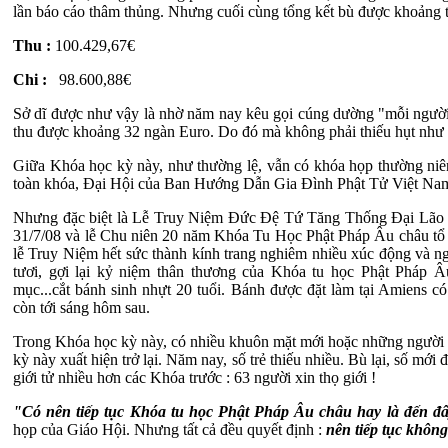
lần báo cáo thâm thủng. Nhưng cuối cùng tổng kết bù được khoảng t
Thu :
100.429,67€
Chi :
98.600,88€
Sở dĩ được như vậy là nhờ năm nay kêu gọi cúng dường "mỗi người 
thu được khoảng 32 ngàn Euro. Do đó mà không phải thiếu hụt như 
Giữa Khóa học kỳ này, như thường lệ, vẫn có khóa họp thường ni
toàn khóa, Đại Hội của Ban Hướng Dẫn Gia Đình Phật Tử Việt Nam
Nhưng đặc biệt là Lễ Truy Niệm Đức Đệ Tứ Tăng Thống Đại Lão
31/7/08 và lễ Chu niên 20 năm Khóa Tu Học Phật Pháp Âu châu tổ c
lễ Truy Niệm hết sức thành kính trang nghiêm nhiều xúc động và ngư
tươi, gợi lại kỷ niệm thân thương của Khóa tu học Phật Pháp 
mục...cắt bánh sinh nhựt 20 tuổi. Bánh được đặt làm tại Amiens c
còn tới sáng hôm sau.
Trong Khóa học kỳ này, có nhiều khuôn mặt mới hoặc những người có
kỳ này xuất hiện trở lại. Năm nay, số trẻ thiếu nhiều. Bù lại, số mới 
giới tử nhiều hơn các Khóa trước : 63 người xin thọ giới !
"Có nên tiếp tục Khóa tu học Phật Pháp Âu châu hay là đến đ
họp của Giáo Hội. Nhưng tất cả đều quyết định :
nên tiếp tục không