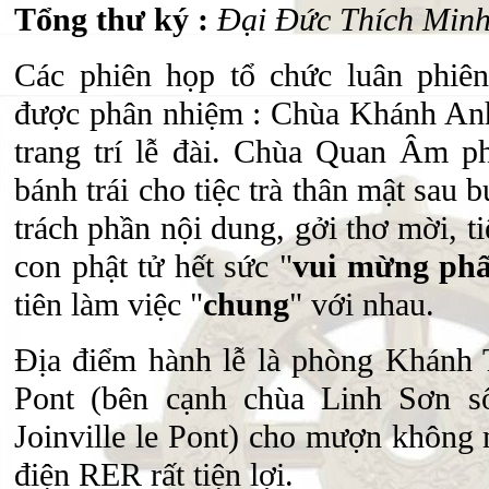
Tổng thư ký :
Đại Đức Thích Min
Các phiên họp tổ chức luân phiê
được phân nhiệm : Chùa Khánh Anh 
trang trí lễ đài. Chùa Quan Âm ph
bánh trái cho tiệc trà thân mật sau
trách phần nội dung, gởi thơ mời, ti
con phật tử hết sức "
vui mừng phấ
tiên làm việc "
chung
" với nhau.
Địa điểm hành lễ là phòng Khánh Ti
Pont (bên cạnh chùa Linh Sơn s
Joinville le Pont) cho mượn không m
điện RER rất tiện lợi.