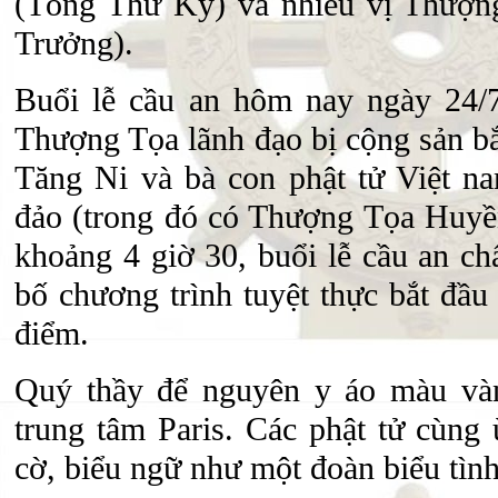
(Tổng Thư Ký) và nhiều vị Thượng
Trưởng).
Buổi lễ cầu an hôm nay ngày 24/
Thượng Tọa lãnh đạo bị cộng sản b
Tăng Ni và bà con phật tử Việt n
đảo (trong đó có Thượng Tọa Huyề
khoảng 4 giờ 30, buổi lễ cầu an ch
bố chương trình tuyệt thực bắt đầu
điểm.
Quý thầy để nguyên y áo màu và
trung tâm Paris. Các phật tử cùng 
cờ, biểu ngữ như một đoàn biểu tình