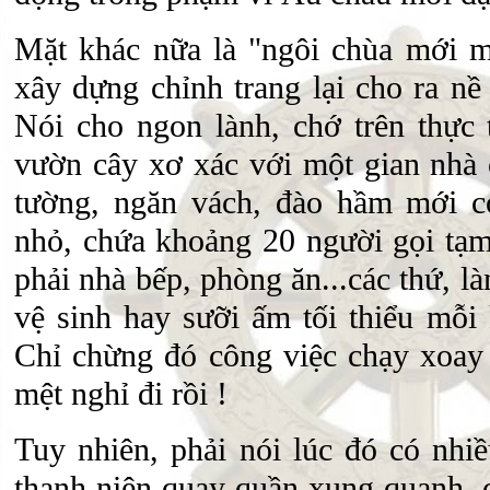
Mặt khác nữa là "ngôi chùa mới mu
xây dựng chỉnh trang lại cho ra nề
Nói cho ngon lành, chớ trên thực 
vườn cây xơ xác với một gian nhà 
tường, ngăn vách, đào hầm mới 
nhỏ, chứa khoảng 20 người gọi tạm
phải nhà bếp, phòng ăn...các thứ, l
vệ sinh hay sưỡi ấm tối thiểu mỗi 
Chỉ chừng đó công việc chạy xoay 
mệt nghỉ đi rồi !
Tuy nhiên, phải nói lúc đó có nhi
thanh niên quay quần xung quanh, 