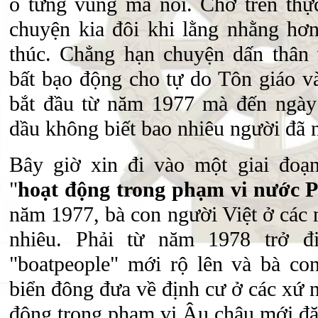
ô từng vùng mà nói. Chớ trên thực
chuyện kia đôi khi lằng nhằng hơn
thúc. Chẳng hạn chuyện dấn thân
bất bạo động cho tự do Tôn giáo 
bắt đầu từ năm 1977 mà đến ngày
dầu không biết bao nhiêu người đã 
Bây giờ xin đi vào một giai đoạ
"
hoạt động trong phạm vi nước 
năm 1977, bà con người Việt ở các
nhiêu. Phải từ năm 1978 trở đi
"boatpeople" mới rộ lên và bà co
biển đông đưa về định cư ở các xứ 
động trong phạm vi Âu châu mới đặt