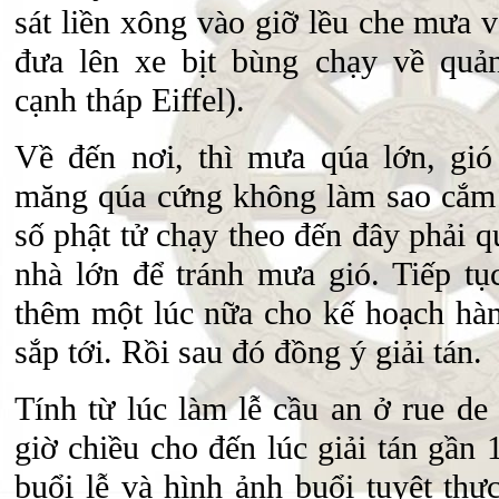
sát liền xông vào giỡ lều che mưa 
đưa lên xe bịt bùng chạy về quả
cạnh tháp Eiffel).
Về đến nơi, thì mưa qúa lớn, gió 
măng qúa cứng không làm sao cắm 
số phật tử chạy theo đến đây phải 
nhà lớn để tránh mưa gió. Tiếp tụ
thêm một lúc nữa cho kế hoạch hà
sắp tới. Rồi sau đó đồng ý giải tán.
Tính từ lúc làm lễ cầu an ở rue de
giờ chiều cho đến lúc giải tán gần
buổi lễ và hình ảnh buổi tuyệt thự