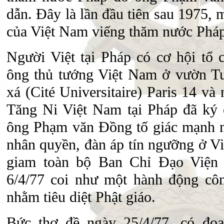
dẫn. Đây là lần đầu tiên sau 1975, 
của Việt Nam viếng thăm nước Pháp
Người Việt tại Pháp có cơ hội tổ 
ông thủ tướng Việt Nam ở vườn Tul
xá (Cité Universitaire) Paris 14 và
Tăng Ni Việt Nam tại Pháp đã ký 
ông Phạm văn Đồng tố giác mạnh 
nhân quyền, đàn áp tín ngưỡng ở Vi
giam toàn bộ Ban Chỉ Đạo Viện
6/4/77 coi như một hành động cô
nhằm tiêu diệt Phật giáo.
Bức thơ đề ngày 25/4/77, có đoạn