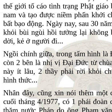
thế giới tố cáo tình trạng Phật giáo 
nam và tạo được niềm phấn khởi c
bất bạo động. Ngày nay, sau 30 năm
khỏi bùi ngùi hồi tưởng lại không 
dời, kẻ ở người đi...
Ngồi chính giữa, trong tấm hình l
còn 2 bên là nhị vị Đại Đức từ chù
này ít lâu, 2 thầy phải rời khỏi c
hình thức...
Nhân đây, cũng xin nói thêm một c
cuối tháng 4/1977, có 1 phái đoàn
thăm nước Pháp do ông Phạm văn