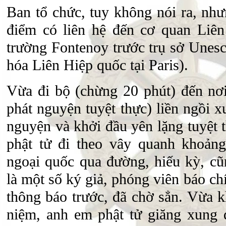
Ban tổ chức, tuy không nói ra, nh
điểm có liên hệ đến cơ quan Liê
trường Fontenoy trước trụ sở Unesc
hóa Liên Hiệp quốc tại Paris).
Vừa đi bộ (chừng 20 phút) đến nơi
phát nguyện tuyệt thực) liền ngồi 
nguyện và khởi đầu yên lặng tuyệt 
phật tử đi theo vây quanh khoản
ngoại quốc qua đường, hiếu kỳ, cũ
là một số ký giả, phóng viên báo c
thông báo trước, đã chờ sẳn. Vừa k
niệm, anh em phật tử giăng xung 